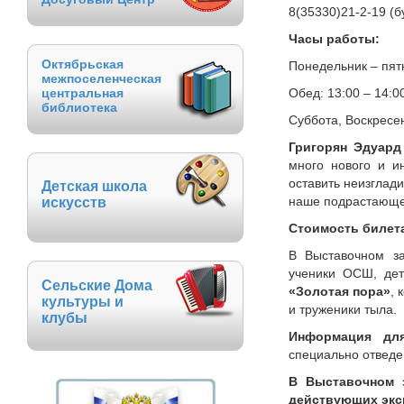
8(35330)21-2-19 (б
Часы работы:
Октябрьская
Понедельник – пятн
межпоселенческая
центральная
Обед: 13:00 – 14:0
библиотека
Суббота, Воскресе
Григорян Эдуар
много нового и и
оставить неизглад
Детская школа
наше подрастающее
искусств
Стоимость билет
В Выставочном за
ученики ОСШ, дет
Сельские Дома
«Золотая пора»
, 
культуры и
и труженики тыла.
клубы
Информация дл
специально отведе
В Выставочном з
действующих экс