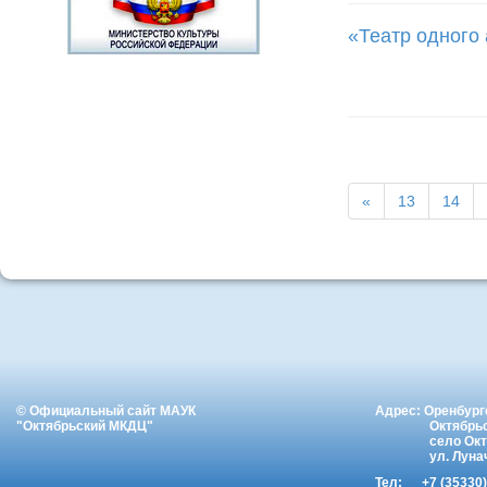
«Театр одного 
«
13
14
© Официальный сайт МАУК
Адрес: Оренбург
"Октябрьский МКДЦ"
Октябрь
село Ок
ул. Луна
Тел:
+7 (35330)