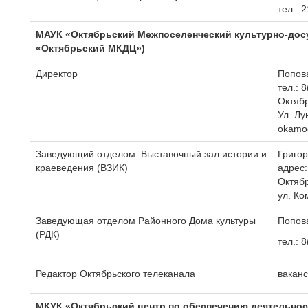
тел.: 
МАУК «Октябрьский Межпоселенческий культурно-дос
«Октябрьский МКДЦ»)
Директор
Попов
тел.: 
Октябр
Ул. Лу
okamo
Заведующий отделом: Выставочный зал истории и
Григо
краеведения (ВЗИК)
адрес:
Октябр
ул. Ко
Заведующая отделом Районного Дома культуры
Попов
(РДК)
тел.: 
Редактор Октябрьского телеканала
вакан
МКУК «Октябрьский центр по обеспечению деятельнос