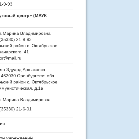
21-9-93
уговый центр» (МАУК
а Марина Владимировна
8(35330) 21-9-93
ьский район с. Октябрьское
начарского, 41
or@mail.ru
рян Эдуард Аршакович
 462030 Оренбургская обл.
ьский район с. Октябрьское
ммунистическая, д.1а
а Марина Владимировна
8(35330) 21-6-01
сия
ти учреждений,