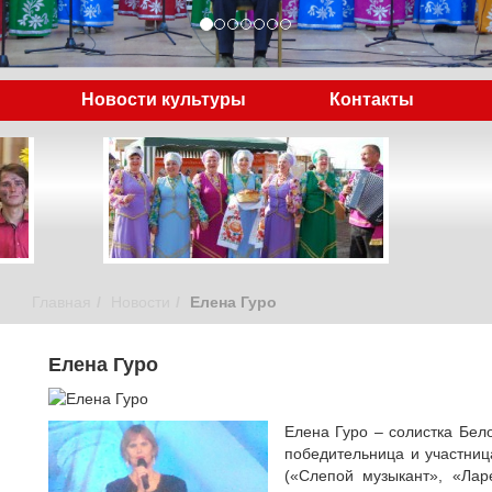
Новости культуры
Контакты
Главная
Новости
Елена Гуро
Елена Гуро
Елена Гуро – солистка Бело
победительница и участниц
(«Слепой музыкант», «Лар