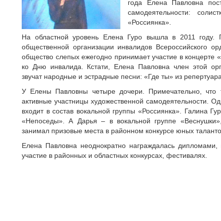
года Елена Павловна пост
самодеятельности: солист
«Россиянка».
На областной уровень Елена Гуро вышла в 2011 году.
общественной организации инвалидов Всероссийского ор
общество слепых ежегодно принимает участие в концерте 
ко Дню инвалида. Кстати, Елена Павловна член этой орг
звучат народные и эстрадные песни: «Где ты» из репертуара
У Елены Павловны четыре дочери. Примечательно, что т
активные участницы художественной самодеятельности. Од
входит в состав вокальной группы «Россиянка». Галина Гур
«Непоседы». А Дарья – в вокальной группе «Веснушки»,
занимал призовые места в районном конкурсе юных талант
Елена Павловна неоднократно награждалась дипломами,
участие в районных и областных конкурсах, фестивалях.